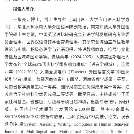
报告人简介
：
王永亮，博士，博士生导师（澳门理工大学应用语言科学方
向），华北水利水电大学外国语学院副教授，南京师范大学外国语
学院硕士生导师，中国英汉语比较研究会外语学科发展研究专业委
员会理事，世界汉语修辞学会常务理事。其研究领域涵盖外语教学
理论与实践、积极心理学与外语习得、外语教师教育、符号与文化
传播及区域与国别学等。连续两年（2024-2025）入选美国斯坦福大
学发布的“全球前2%顶尖科学家影响力榜单”（语言学领域），连续
四年（2022-2025）入选爱思唯尔（Elsevier）外国语言文学“中国高
被引学者”榜单。曾获河南省青年五四奖、河南省教学成果一等奖、
河南省教学质量工程一等奖、翻译河南工程优秀成果奖一等奖、江
苏省哲学社会科学优秀成果二等奖等。截至目前，主持或参与了国
家社科基金、省部级、厅级科研项目超20项，出版专著1部，译著1
部，在国内外学术期刊上发表论文100余篇，其中70余篇被
SSCI/A&HCI/CSSCI数据库收录，且40余篇为ESI高被引论文。发表
期刊包括System, Assessing Writing, Computers in Human Behavior,
Journal of Multilingual and Multicultural Development, Studies in