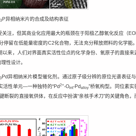
P异相纳米片的合成及结构表征
3
受关注，但其商业化应用最大的瓶颈在于阳极乙醇氧化反应（EO
部分停留在低能量密度的C2化合物，无法充分释放燃料的化学能。
期以来，人们对界面真实活性位点的化学身份、氧原子的直接来
的理性设计。
Pd异相纳米片模型催化剂。通过原子级分辨的原位光谱表征与
3
2+
活性单元—一种独特的“Pd
-O
-Pd
”桥氧构型。同位素实
int
alloy
C键断裂的直接氧供体，在反应中扮演“亲核手术刀”的关键角色，