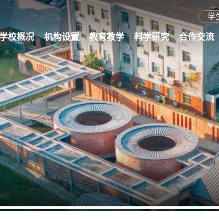
学
学校概况
机构设置
教育教学
科学研究
合作交流
工大简介
历史沿革
现任领导
历任领导
学校章程
工大标识
院系设置
组织机构
本科生教育
研究生教育
师资队伍
学科建设
继续教育
科研概况
科研基地
学术期刊
科研管理
成果转化
图书馆
港澳台交流
外事资讯
国际交流
交流项目