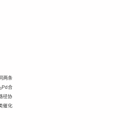
同两条
Pd合
3
路径协
类催化