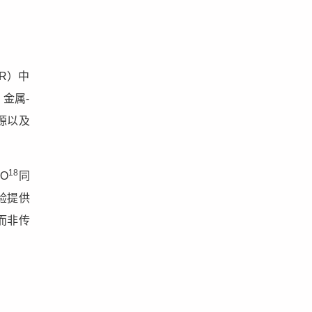
R）中
金属-
源以及
18
O
同
验提供
而非传