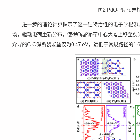
图2 PdO-Pt
Pd异
3
进一步的理论计算揭示了这一独特活性的电子学根源。P
场，驱动电荷重新分布，使得O
的p带中心大幅上移至费
int
介导的C-C键断裂能垒仅为0.47 eV，远低于常规路径的1