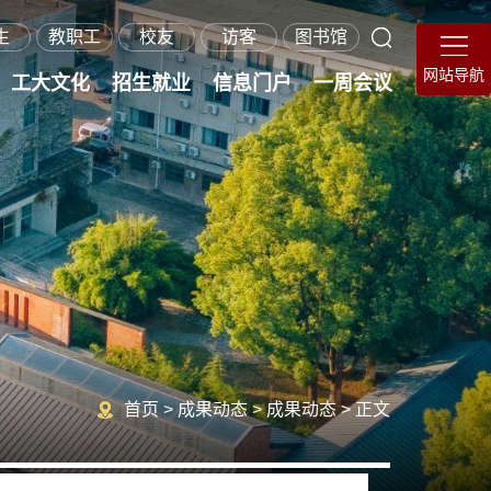
生
教职工
校友
访客
图书馆
网站导航
工大文化
招生就业
信息门户
一周会议
在职硕士招生
继续教育招生
就业指导服务
海外学生招生
研究生招生
本科招生
首页
>
成果动态
>
成果动态
>
正文