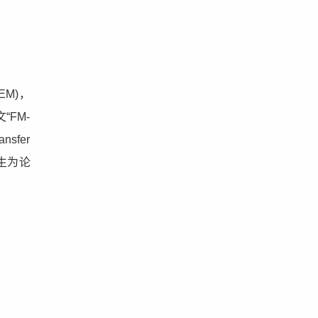
M)，
FM-
ansfer
生为论