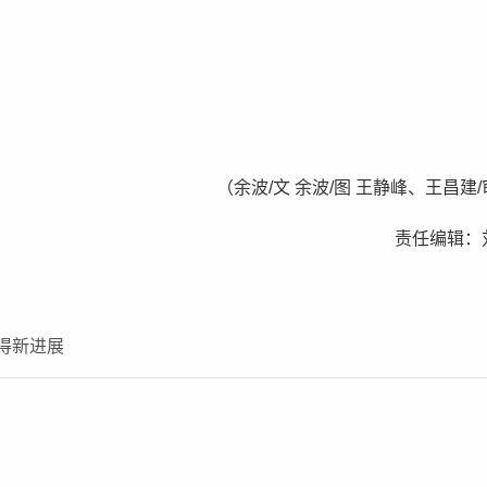
（余波/文 余波/图 王静峰、王昌建
责任编辑：
得新进展