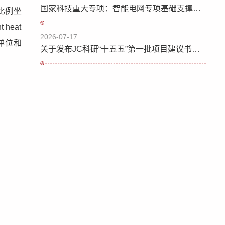
国家科技重大专项：智能电网专项基础支撑自主化关键技术项目申报指南征求意见
比例坐
 heat
2026-07-17
单位和
关于发布JC科研“十五五”第一批项目建议书深化论证的预通知