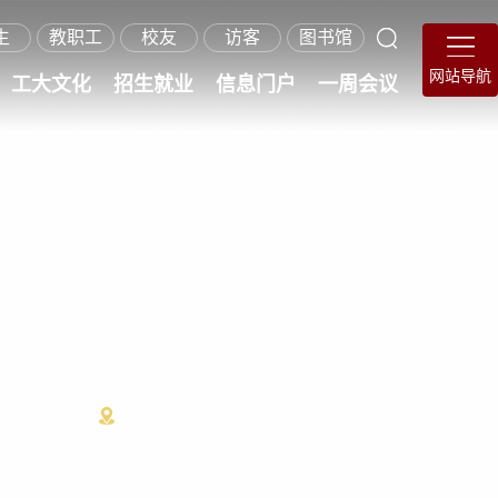
生
教职工
校友
访客
图书馆
网站导航
工大文化
招生就业
信息门户
一周会议
在职硕士招生
继续教育招生
就业指导服务
海外学生招生
研究生招生
本科招生
首页
>
成果动态
>
成果动态
>
正文