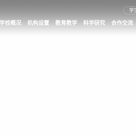
学
学校概况
机构设置
教育教学
科学研究
合作交流
工大简介
历史沿革
现任领导
历任领导
学校章程
工大标识
院系设置
组织机构
本科生教育
研究生教育
师资队伍
学科建设
继续教育
科研概况
科研基地
学术期刊
科研管理
成果转化
图书馆
港澳台交流
外事资讯
国际交流
交流项目