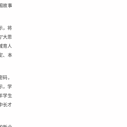
国故事
示，将
“大思
域育人
定、本
密码，
示，学
年学生
中长才