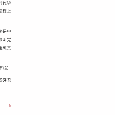
时代华
征程上
终是中
移听党
里练真
/审核）
侯泽君