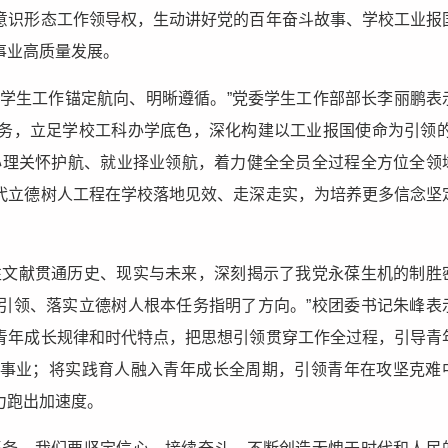
意识形态工作领导权，生动讲好党的百年奋斗故事、学校工业报
事业高质量发展。
校学生工作锚定航向、明晰遵循。”党委学生工作部部长李丽鹏表
务，立足学校工科办学底色，深化构建以工业报国使命为引领的
心理关怀护航、就业择业领航，着力健全全员全过程全方位全领
代立德树人工程在学校落地见效、走深走实，为培养更多信念坚
性文献贯通历史、现实与未来，深刻揭示了我党永葆生机的制胜
引领、落实立德树人根本任务指明了方向。”校团委书记朱峰表
青年成长规律和时代特点，把思想引领贯穿工作全过程，引导青
事业；将实践育人融入青年成长全周期，引领青年在攻坚克难
力跑出加速度。