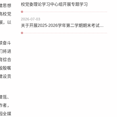
校党委理论学习中心组开展专题学习
建思想
高校党
2026-07-03
展，以
关于开展2025-2026学年第二学期期末考试校院两级巡查工作的通知
续奋斗
们将进
育综合
殷殷嘱
建设贡
建瓴、
作者，
园全媒