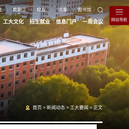
生
教职工
校友
访客
图书馆
网站导航
工大文化
招生就业
信息门户
一周会议
在职硕士招生
继续教育招生
就业指导服务
海外学生招生
研究生招生
本科招生
首页
>
新闻动态
>
工大要闻
>
正文