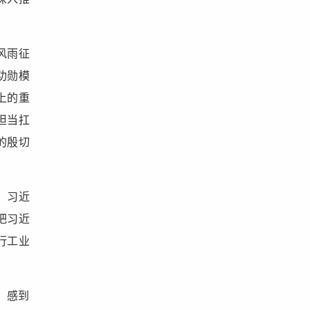
风雨征
功勋模
上的重
担当扛
的殷切
，习近
把习近
行工业
，感到