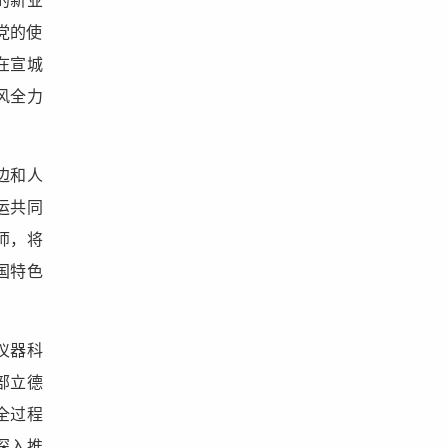
的新业
党的使
在宣城
风全力
边和人
运共同
师，将
国特色
仪器科
部立德
全过程
深入推