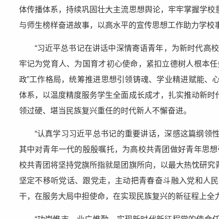
体传播体系，持续巩固壮大主流思想舆论，牢牢掌握学校
与师生榜样奋进故事，以高水平的宣传思想工作助力学校
“习近平总书记在讲话中深情寄语青年，为新时代高
牢记为党育人、为国育才初心使命，紧扣立德树人根本任
政”工作格局，统筹推进思想引领铸魂、学业精进赋能、
体系，以温度精度服务学生全面成长成才，扎实推动新时
领过硬、堪当民族复兴重任的时代新人不懈奋进。
“认真学习习近平总书记的重要讲话，深感这篇纲领
其中对青年一代的殷殷嘱托，为高校共青团做好青年思想
校共青团将坚持党旗所指就是团旗所向，以最大热忱研究
坚定不移听党话、跟党走，主动把青春奋斗融入党和人民
干，在服务大局中担使命，在实现民族复兴的新征程上全