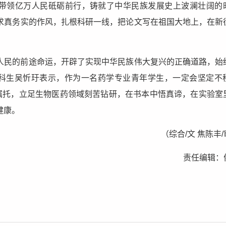
人带领亿万人民砥砺前行，铸就了中华民族发展史上波澜壮阔的
求真务实的作风，扎根科研一线，把论文写在祖国大地上，在新
国人民的前途命运，开辟了实现中华民族伟大复兴的正确道路，始
级本科生吴忻玗表示，作为一名药学专业青年学生，一定会坚定不
的嘱托，立足生物医药领域刻苦钻研，在书本中悟真谛，在实验室
健康。
（综合/文 焦陈丰
责任编辑：