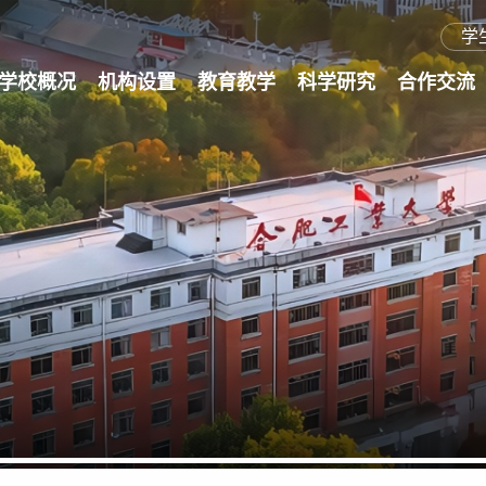
学
学校概况
机构设置
教育教学
科学研究
合作交流
工大简介
历史沿革
现任领导
历任领导
学校章程
工大标识
院系设置
组织机构
本科生教育
研究生教育
师资队伍
学科建设
继续教育
科研概况
科研基地
学术期刊
科研管理
成果转化
图书馆
港澳台交流
外事资讯
国际交流
交流项目