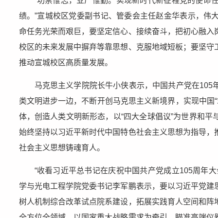
“功崇惟志，业广惟勤。实现新时代新征程党的使命
绩。”宣城校区党委副书记、管委会主任赵金华表示，伟
命任务光荣而艰巨，要坚定信心、接续奋斗，把初心融入
校区的未来发展中摒弃等靠思想、克服地域短板；要坚守
推动宣城校区高质量发展。
马克思主义学院院长牛小侠表示，中国共产党在10
类文明进步一边，不断开创马克思主义新境界，实现中国“站
体，创造人类文明新形态，以“四大全球倡议”为世界和
始终坚持以习近平新时代中国特色社会主义思想为指导，
社会主义思想铸魂育人。
“收看习近平总书记在庆祝中国共产党成立105周年
学与光电工程学院党委书记李军鹏表示，要以习近平党建
树人机制综合改革试点院系建设，拓展实践育人空间和阵
全方位全领域，以国家重大战略需求为牵引，瞄准高端仪