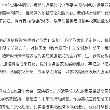
。学校党委将把学习贯彻习近平总书记重要讲话精神和习近平党
专题学习研讨，推动党的创新理论入脑入心。我们将对标新时代
全上下贯通、执行有力的组织体系，以高质量党建引领学校高质量发
讲话深刻解答“中国共产党为什么能”，向全党发出坚定信心、接
指明了前进方向。对标国家《教育发展“十五五”规划》部署，我
，把新时代青年培养成为实现民族复兴的生力军；进一步深化教
汇，加速科技成果转化，提升服务国家发展的能力；牢记总书记
所想、急国家之所急、应国家之所需，以学校高质量发展为强国
党成立105周年大会，深感振奋。习近平总书记的重要讲话高屋
心的深刻追寻，更是面向未来的行动纲领。作为高校宣传思想工
和习近平文化思想，扎实推进学校融媒体中心建设，优化升级校