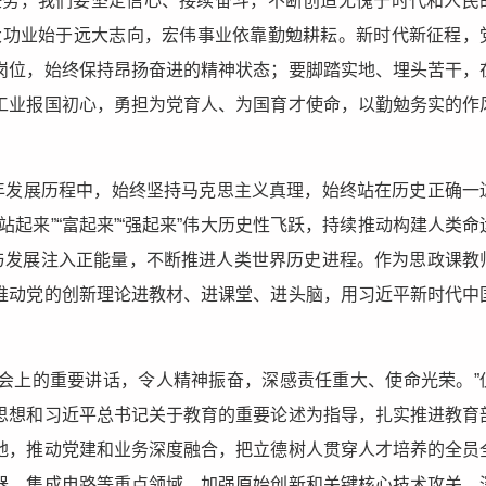
任务，我们要坚定信心、接续奋斗，不断创造无愧于时代和人民
大功业始于远大志向，宏伟事业依靠勤勉耕耘。新时代新征程，
岗位，始终保持昂扬奋进的精神状态；要脚踏实地、埋头苦干，
工业报国初心，勇担为党育人、为国育才使命，以勤勉务实的作
5年发展历程中，始终坚持马克思主义真理，始终站在历史正确一
起来”“富起来”“强起来”伟大历史性飞跃，持续推动构建人类命
平与发展注入正能量，不断推进人类世界历史进程。作为思政课教
推动党的创新理论进教材、进课堂、进头脑，用习近平新时代中
大会上的重要讲话，令人精神振奋，深感责任重大、使命光荣。”
思想和习近平总书记关于教育的重要论述为指导，扎实推进教育
地，推动党建和业务深度融合，把立德树人贯穿人才培养的全员
器、集成电路等重点领域，加强原始创新和关键核心技术攻关，