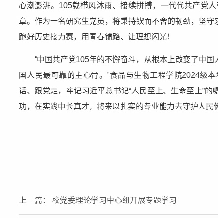
心潮澎湃。105载栉风沐雨、接续拼搏，一代代共产党
章。作为一名研究生党员，将秉持锲而不舍的韧劲，坚守
跑好历史接力赛，用青春铺路、让理想闪光！
“中国共产党105年的不懈奋斗，从根本上改变了中
国人民最可靠的主心骨。”食品与生物工程学院2024
话、跟党走，牢记习近平总书记“人民至上、生命至上”
功，在实践中长真才，将来以扎实的专业能力去守护人民
上一篇： 校党委理论学习中心组开展专题学习