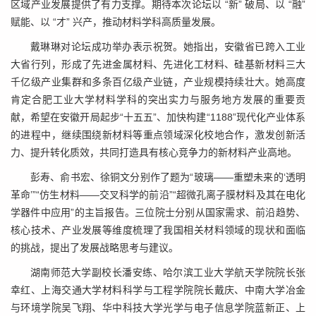
区域产业发展提供了有力支撑。期待本次论坛以 “新” 破局、以 “融”
赋能、以 “才” 兴产，推动材料学科高质量发展。
戴琳琳对论坛成功举办表示祝贺。她指出，安徽省已跨入工业
大省行列，形成了先进金属材料、先进化工材料、硅基新材料三大
千亿级产业集群和多条百亿级产业链，产业规模持续壮大。她高度
肯定合肥工业大学材料学科的突出实力与服务地方发展的重要贡
献，希望在安徽开局起步“十五五”、加快构建“1188”现代化产业体系
的进程中，继续围绕新材料等重点领域深化校地合作，激发创新活
力、提升转化质效，共同打造具有核心竞争力的新材料产业高地。
彭寿、俞书宏、徐铜文分别作了题为“玻璃——重塑未来的‘透明
革命’”“仿生材料——交叉科学的前沿”“超微孔离子膜材料及其在电化
学器件中应用”的主旨报告。三位院士分别从国家需求、前沿趋势、
核心技术、产业发展等维度梳理了我国相关材料领域的现状和面临
的挑战，提出了发展战略思考与建议。
湖南师范大学副校长潘安练、哈尔滨工业大学航天学院院长张
幸红、上海交通大学材料科学与工程学院院长戴庆、中南大学冶金
与环境学院吴飞翔、华中科技大学光学与电子信息学院蓝新正、上