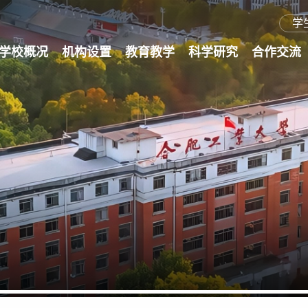
学
学校概况
机构设置
教育教学
科学研究
合作交流
工大简介
历史沿革
现任领导
历任领导
学校章程
工大标识
院系设置
组织机构
本科生教育
研究生教育
师资队伍
学科建设
继续教育
科研概况
科研基地
学术期刊
科研管理
成果转化
图书馆
港澳台交流
外事资讯
国际交流
交流项目