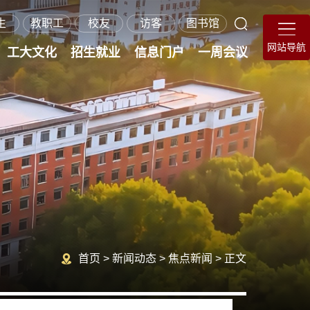
生
教职工
校友
访客
图书馆
网站导航
工大文化
招生就业
信息门户
一周会议
在职硕士招生
继续教育招生
就业指导服务
海外学生招生
研究生招生
本科招生
首页
>
新闻动态
>
焦点新闻
>
正文