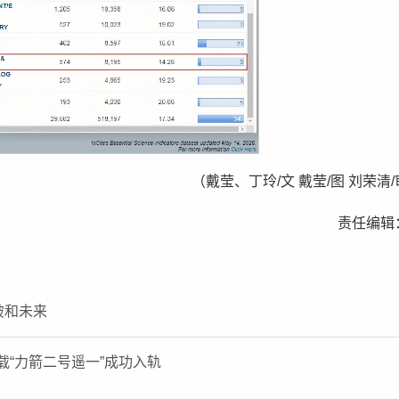
（戴莹、丁玲/文 戴莹/图 刘荣清
责任编辑
破和未来
“力箭二号遥一”成功入轨