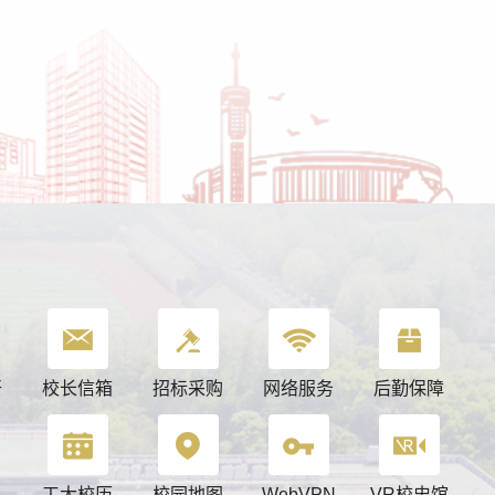
开
校长信箱
招标采购
网络服务
后勤保障
息
工大校历
校园地图
WebVPN
VR校史馆