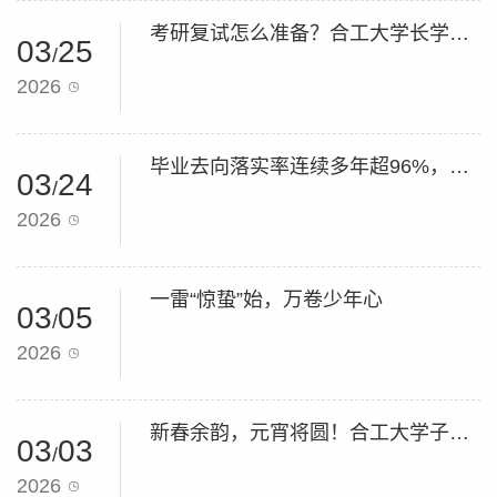
考研复试怎么准备？合工大学长学姐为你支招
03
25
/
2026
毕业去向落实率连续多年超96%，合工大如何构筑全程就业护航体系？
03
24
/
2026
一雷“惊蛰”始，万卷少年心
03
05
/
2026
新春余韵，元宵将圆！合工大学子邀您共品年味
03
03
/
2026