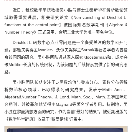
近日，我校数学学院教授吴小胜与博士生秦新华在解析数论领
域取得重要进展，相关研究论文《Non-vanishing of Dirichlet L-
functions at the central point》被国际知名数学期刊《Algebra &
Number Theory》正式录用，合肥工业大学为唯一署名单位。
Dirichlet L-函数中心点非零问题是一个备受关注的数学公开问
题，邵逸夫奖得主Iwaniec、沃尔夫奖得主Sarnak等著名学者均曾投
身该问题的研究。吴小胜团队通过深入探究Kloosterman和，成功突
破Mollifier长度的传统限制，为该问题的后续探索提供了新的研究思
路。
吴小胜团队长期专注于L-函数均值与零点分布、素数分布等解
析数论核心领域，已取得系列研究成果，发表于Math. Ann.、
Algebra&Number Theory、J. Lond. Math. Soc.、Math. Z.等国际知
名期刊，并被菲尔兹奖得主Maynard等著名学者引用。特别地，吴
小胜在黎曼猜想方面的研究，作为当前“最好的结果”，被近期出版的
《数学科学辞典》收录于“黎曼猜想”词条中。